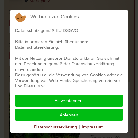
Marktplatz
07.08.2026
Wir benutzen Cookies
Habischer Kerb
Aug.
21
Datenschutz gemäß EU DSGVO
Festplatz im Wiesental
Bitte informieren Sie sich über unsere
21.08.2026
-
24.08.2026
Datenschutzerklärung.
Lanzfreunde: Tag der offenen Tür
Aug.
Mit der Nutzung unserer Dienste erklären Sie sich mit
29
den Regelungen gemäß der Datenschutzerklärung
Vereinshalle Lanzfreunde
einverstanden.
Dazu gehört u.a. die Verwendung von Cookies oder die
29.08.2026
11:00
Verwendung von Web-Fonts, Speicherung von Server-
Log Files u.s.w.
Einverstanden!
Ablehnen
Datenschutzerklärung
|
Impressum