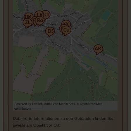
Powered by Leaflet, Modul von
Martin Kröll
,
© OpenStreetMap
300 m
contributors
Detaillierte Informationen zu den Gebäuden finden Sie
jeweils am Objekt vor Ort!