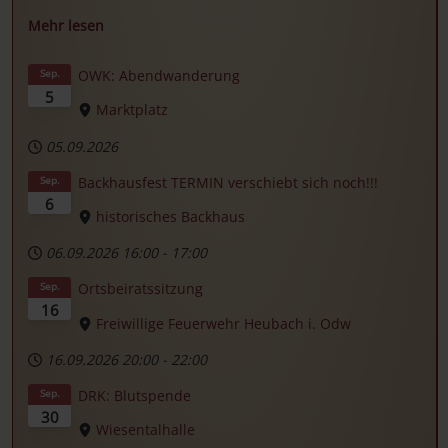
Mehr lesen
OWK: Abendwanderung
Sep.
5
Marktplatz
05.09.2026
Backhausfest TERMIN verschiebt sich noch!!!
Sep.
6
historisches Backhaus
06.09.2026
16:00
-
17:00
Ortsbeiratssitzung
Sep.
16
Freiwillige Feuerwehr Heubach i. Odw
16.09.2026
20:00
-
22:00
DRK: Blutspende
Sep.
30
Wiesentalhalle