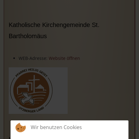
Katholische Kirchengemeinde St.
Bartholomäus
WEB-Adresse:
Website öffnen
Wir benutzen Cookies