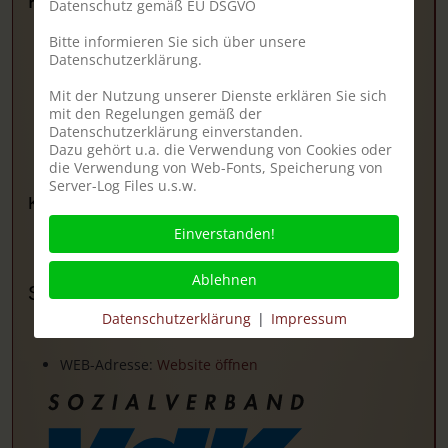
Kindergarten
Datenschutz gemäß EU DSGVO
Bitte informieren Sie sich über unsere
Datenschutzerklärung.
Ev. Kindergarten Heubach
Mit der Nutzung unserer Dienste erklären Sie sich
Am Turnplatz 6
mit den Regelungen gemäß der
64823 Groß-Umstadt
Datenschutzerklärung einverstanden.
Tel.: 06078 - 6743
Dazu gehört u.a. die Verwendung von Cookies oder
die Verwendung von Web-Fonts, Speicherung von
Server-Log Files u.s.w.
Kindergarten Heubach
Einverstanden!
Ablehnen
Sozialverband VdK - Ortsverband Heubach
Datenschutzerklärung
|
Impressum
WEB-Adresse:
Website öffnen