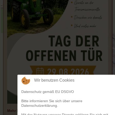
+
−
Wir benutzen Cookies
© OpenStreetMap
Datenschutz gemäß EU DSGVO
Bitte informieren Sie sich über unsere
Datenschutzerklärung.
Mehr lesen
Mit der Nutzung unserer Dienste erklären Sie sich mit